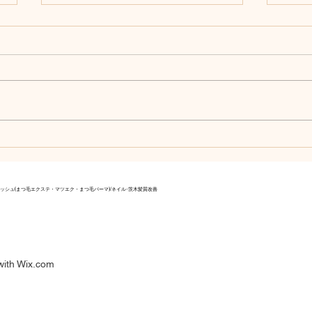
お客様の声＊ヘッドスパで肩
リピ
こりが軽減
く変
「目の疲れと肩こりがすごかった
1回
のに、 スパ後はびっくりするほ
で「
ど軽くなりました！」 Liliyのヘッ
の持続
ドスパはリラクゼーションだけで
は、
なく、 頭皮の血流改善にも効果
造を
的。 継続的に受けることで髪の
され
ハリやコシもアップします。 “癒
より
しと美髪”を同時に叶える極上ス
れる
アサロン/アイラッシュ(まつ毛エクステ・マツエク・まつ毛パーマ)/ネイル-茨木髪質改善
パを体験してください。 Liliy（リ
で“
リー）JR茨木本店 茨木市中穂積1-
す。 
2-51シャトー春日第３ビル5F
木市中
３ビル
with
Wix.com