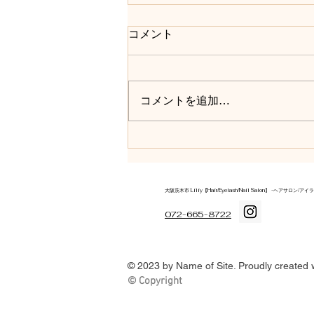
ネイルもヘアも同日ケアで時
コメント
短美容
「仕事が忙しくて時間が取れな
い」 そんな方に人気なのが、ネ
コメントを追加…
イルと髪質改善の同日施術。 1度
の来店で髪も指先も整えられるか
ら、 “自分のための時間を効率よ
く使える”と好評です。 おしゃれ
を楽しみながら、ケアも叶う贅沢
なひとときを。 Liliy（リリー）JR
大阪茨木市 Liliy【Hair/Eyelash/Nail Salon】 -ヘ
茨木本店 茨木市中穂積1-2-51シャ
072-665-8722
トー春日第３ビル5F
© 2023 by Name of Site. Proudly created 
© Copyright