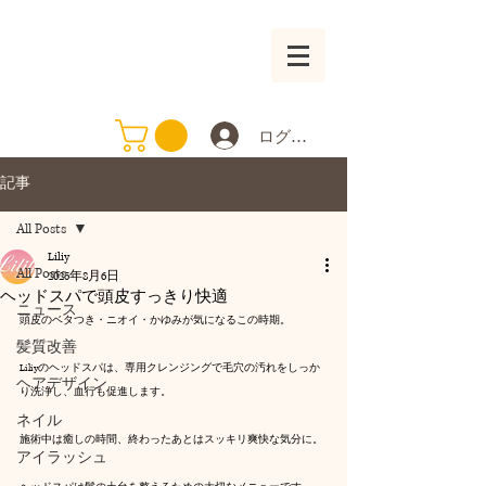
ログイン
記事
All Posts
Liliy
All Posts
2025年8月6日
ヘッドスパで頭皮すっきり快適
ニュース
頭皮のベタつき・ニオイ・かゆみが気になるこの時期。
髪質改善
Liliyのヘッドスパは、専用クレンジングで毛穴の汚れをしっか
ヘアデザイン
り洗浄し、血行も促進します。
ネイル
施術中は癒しの時間、終わったあとはスッキリ爽快な気分に。
アイラッシュ