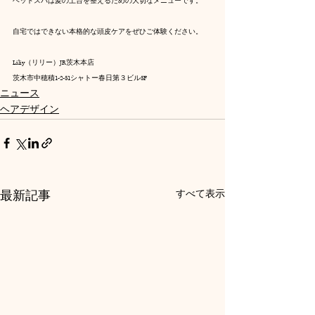
ヘッドスパは髪の土台を整えるための大切なメニューです。
自宅ではできない本格的な頭皮ケアをぜひご体験ください。
Liliy（リリー）JR茨木本店
茨木市中穂積1-2-51シャトー春日第３ビル5F
ニュース
ヘアデザイン
最新記事
すべて表示