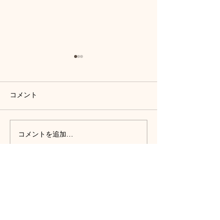
コメント
コメントを追加…
髪質改善で冬支度！潤い
ヘッドスパで疲
キープの秘訣
毛対策
大阪茨木市 Liliy【Hair/Eyelash/Nail Salon】 -ヘアサロン/アイラッシュ(まつ毛エクステ・マツエク・まつ毛パーマ)/ネイル-茨木髪質改善
072-665-8722
© 2023 by Name of Site. Proudly created with
Wix.com