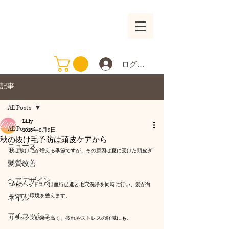
ログイン
記事
All Posts
Liliy
All Posts
2025年8月9日
秋の抜け毛予防は頭皮ケアから
ニュース
秋は抜け毛が増える季節ですが、その原因は夏に受けた頭皮ダ
メージ。
髪質改善
ヘアデザイン
Liliyのヘッドスパは血行促進と毛穴洗浄を同時に行い、髪が育
ちやすい環境を整えます。
ネイル
アイラッシュ
リラックス効果も高く、疲れやストレスの軽減にも。