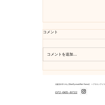
コメント
コメントを追加…
ヘッドスパでリフレッシュす
る週末時間
大阪茨木市 Liliy【Hair/Eyelash/Nail Salon】 -ヘ
072-665-8722