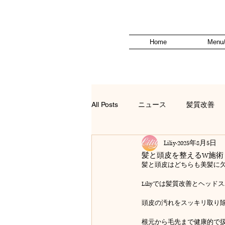
Home
Menu/
All Posts
ニュース
髪質改善
Liliy
2025年8月5日
髪と頭皮を整えるW施術
髪と頭皮はどちらも美髪に
Liliyでは髪質改善とヘッ
頭皮の汚れをスッキリ取り
根元から毛先まで健康的で