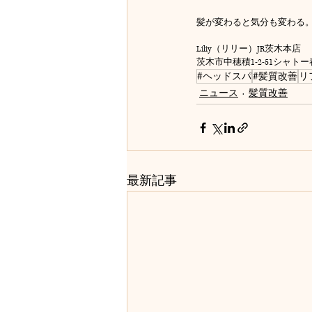
髪が変わると気分も変わる
Liliy（リリー）JR茨木本店
茨木市中穂積1-2-51シャト
#ヘッドスパ
#髪質改善
リ
ニュース
髪質改善
最新記事