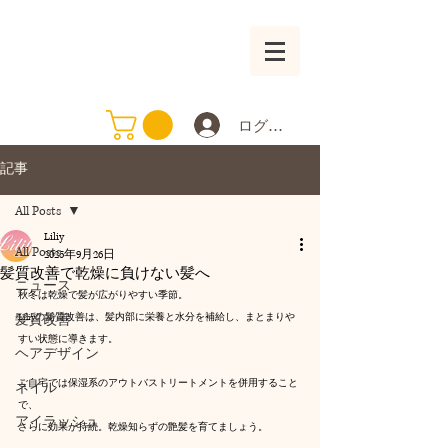
ログイン
記事
All Posts
Liliy
All Posts
2025年9月26日
髪質改善で乾燥に負けない髪へ
ニュース
秋冬は乾燥で髪が広がりやすい季節。
Liliyの髪質改善は、髪内部に栄養と水分を補給し、まとまりや
髪質改善
すい状態に導きます。
ヘアデザイン
ご自宅では保湿系のアウトバストリートメントを併用すること
ネイル
で、
アイラッシュ
さらに効果が持続。乾燥知らずの艶髪を育てましょう。