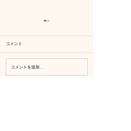
コメント
コメントを追加…
髪質改善で冬支度！潤い
ヘッドスパで疲
キープの秘訣
毛対策
大阪茨木市 Liliy【Hair/Eyelash/Nail Salon】 -ヘアサロン/アイラッシュ(まつ毛エクステ・マツエク・まつ毛パーマ)/ネイル-茨木髪質改善
072-665-8722
© 2023 by Name of Site. Proudly created with
Wix.com