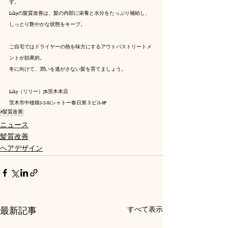
す。
Liliyの髪質改善は、髪の内部に栄養と水分をたっぷり補給し、
しっとり艶やかな状態をキープ。
ご自宅ではドライヤーの熱を味方にするアウトバストリートメ
ントが効果的。
冬に向けて、潤いを逃がさない髪を育てましょう。
Liliy（リリー）JR茨木本店
茨木市中穂積1-2-51シャトー春日第３ビル5F
#髪質改善
ニュース
髪質改善
ヘアデザイン
最新記事
すべて表示