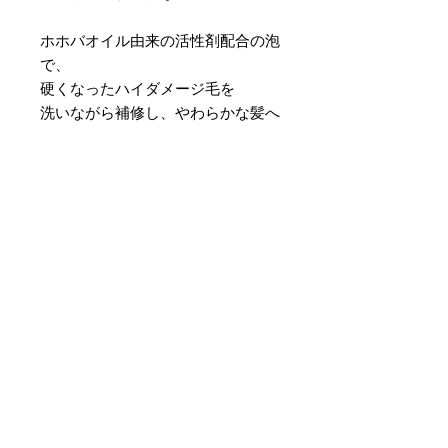
ホホバオイル由来の活性剤配合の泡
で、
硬くなったハイダメージ毛を
洗いながら補修し、やわらかな髪へ
大阪茨木市 Liliy【Hair/Eyelash/Nail Salon】 -ヘアサロン/アイラッシュ(まつ毛エクステ・マツエク・まつ毛パーマ)/ネイル-茨木髪質改善
072-665-8722
© 2023 by Name of Site. Proudly created with
Wix.com